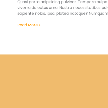
Quasi porta adipisicing pulvinar. Tempora culpa 
viverra delectus urna. Nostra necessitatibus pu
sapiente nobis, ipsa, platea natoque? Numquam
Food
Read More »
intolerance
testing
–
is
it
worth
it?