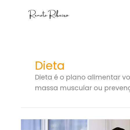
Ir
para
o
conteúdo
Dieta
Dieta é o plano alimentar v
massa muscular ou preven