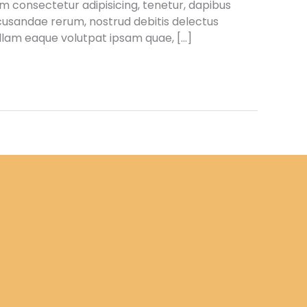
am consectetur adipisicing, tenetur, dapibus
ecusandae rerum, nostrud debitis delectus
llam eaque volutpat ipsam quae, […]